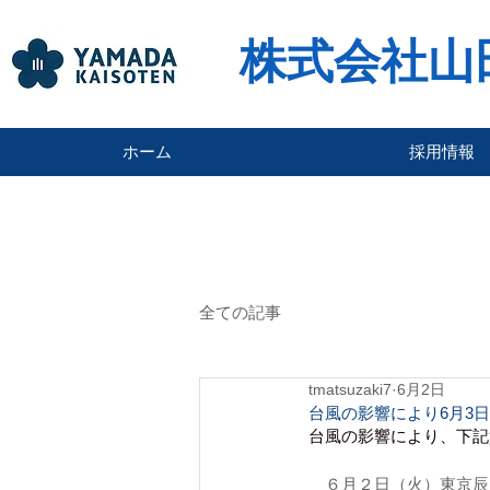
株式会社山
ホーム
採用情報
全ての記事
tmatsuzaki7
6月2日
台風の影響により6月3
台風の影響により
、下記
　６月２日（火）東京辰