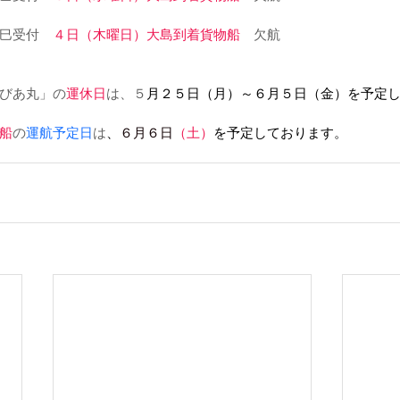
巳受付　
４日（木曜日）大島到着貨物船
　欠航
びあ丸」の
運休日
は、５
月２５日（月）～６月５日（金）を予定
船
の
運航予定日
は
、
６月６日
（土）
を予定しております。