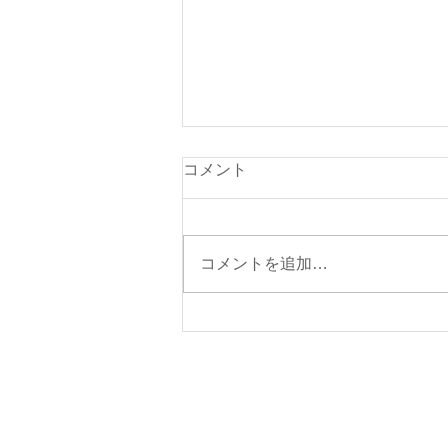
本日（８月７日・金曜日）の
コメント
貨物船の運航（伊東航路就
航）について
本日の東京辰巳よりの貨物船「清
光丸」は、朝5時に元町港に入港
コメントを追加…
いたしました。 本日の伊東航路
貨物船は、予定どおり就航する予
定です。 １３時頃岡田港に入港
する予定です。 【ご注意】 ①今
週の伊東航路の貨物船の運航予定
日は、８月７日（金）を予定して
おります。