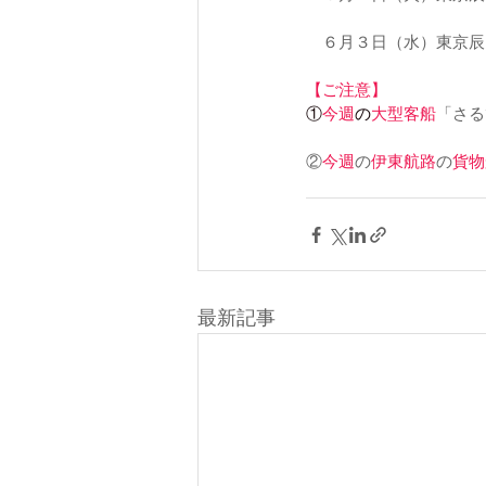
　６月３日（水）東京辰
【ご注意】
①
今週
の
大型客船
「さる
②
今週
の
伊東航路
の
貨物
最新記事