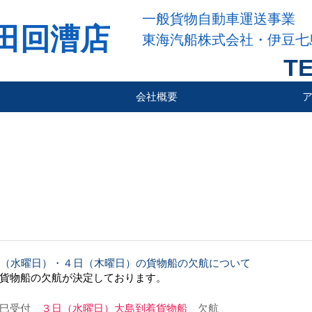
一般貨物自動車運送事業
田回漕店
東海汽船株式会社・伊豆七
TE
会社概要
日（水曜日）・４日（木曜日）の貨物船の欠航について
貨物船の欠航が決定しております。
巳受付　
３日（水曜日）大島到着貨物船
　欠航