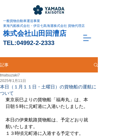
一般貨物自動車運送事業
東海汽船株式会社・伊豆七島海運株式会社 貨物代理店
株式会社山田回漕店
TEL:
04992-2-2333
記事
tmatsuzaki7
2025年1月11日
本日（１月１１日・土曜日）の貨物船の運航に
ついて
東京辰巳よりの貨物船「福寿丸」は、本
日朝５時に元町港に入港いたしました。
本日の伊東航路貨物船は、予定どおり就
航いたします。
１３時頃元町港に入港する予定です。