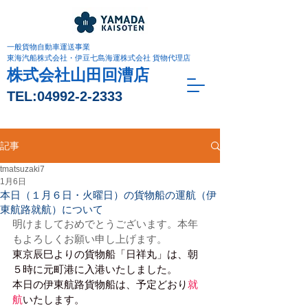
一般貨物自動車運送事業
東海汽船株式会社・伊豆七島海運株式会社 貨物代理店
株式会社山田回漕店
TEL:
04992-2-2333
記事
tmatsuzaki7
1月6日
本日（１月６日・火曜日）の貨物船の運航（伊
東航路就航）について
明けましておめでとうございます。本年
もよろしくお願い申し上げます。
東京辰巳よりの貨物船「日祥丸」は、朝
５時に元町港に入港いたしました。
本日の伊東航路貨物船は、予定どおり
就
航
いたします。