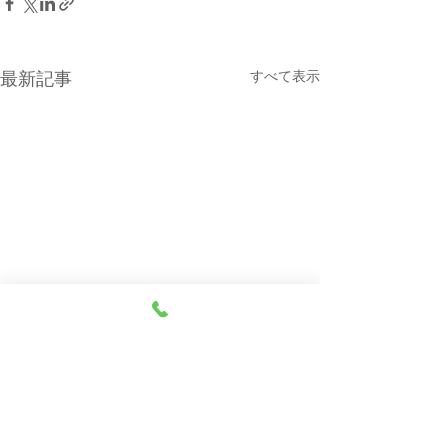
すべて表示
最新記事
本日（８月７日・金曜
８月６日(木曜
日）の貨物船の運航（伊
船の運休につい
東航路就航）について
本日の東京辰巳よりの貨物船
８月６日（木曜日
コメント