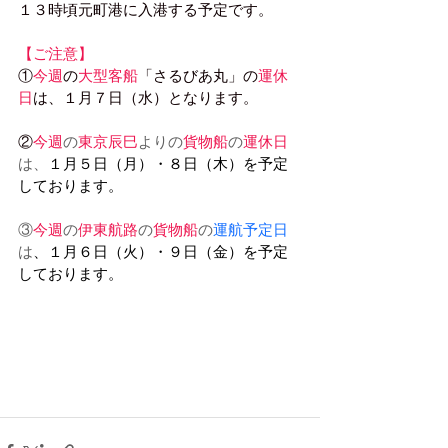
１３時頃元町港に入港する予定です。
【ご注意】
①
今週
の
大型客船
「さるびあ丸」の
運休
日
は、１月７日（水）となります。
②
今週
の
東京辰巳
よりの
貨物船
の
運休日
は、
１月５日（月）・８日（木）を予定
しております。
③
今週
の
伊東航路
の
貨物船
の
運航予定日
は
、１月６日（火）・９日（金）を予定
しております。