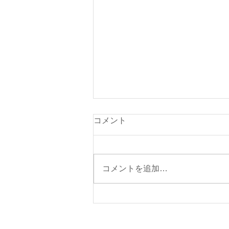
本日（８月７日・金曜日）の
コメント
貨物船の運航（伊東航路就
航）について
本日の東京辰巳よりの貨物船「清
光丸」は、朝5時に元町港に入港
コメントを追加…
いたしました。 本日の伊東航路
貨物船は、予定どおり就航する予
定です。 １３時頃岡田港に入港
する予定です。 【ご注意】 ①今
週の伊東航路の貨物船の運航予定