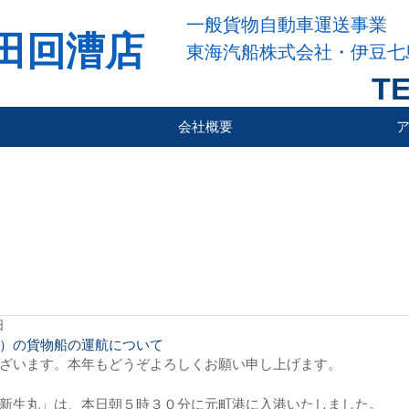
一般貨物自動車運送事業
田回漕店
東海汽船株式会社・伊豆七
TE
会社概要
日
）の貨物船の運航について
ざいます。本年もどうぞよろしくお願い申し上げます。
新生丸」は、本日朝５時３０分に元町港に入港いたしました。