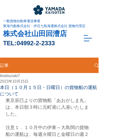
一般貨物自動車運送事業
東海汽船株式会社・伊豆七島海運株式会社 貨物代理店
株式会社山田回漕店
TEL:
04992-2-2333
記事
tmatsuzaki7
2023年10月15日
本日（１０月１５日・日曜日）の貨物船の運航
について
東京辰巳よりの貨物船「あおがしま丸」
は、本日朝３時に元町港に入港いたしま
した。
注意１．１０月中の伊東～大島間の貨物
船の運航は、毎週火曜日と金曜日の週２