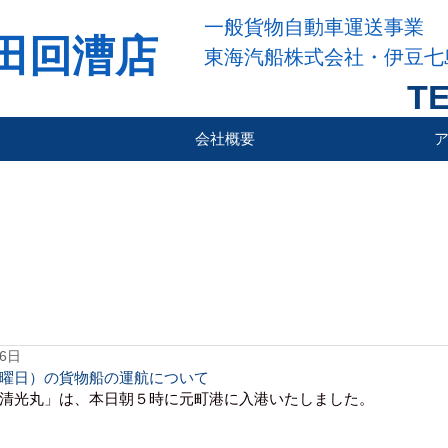
一般貨物自動車運送事業
田回漕店
東海汽船株式会社・伊豆七
TE
会社概要
16日
曜日）の貨物船の運航について
清光丸」は、本日朝５時に元町港に入港いたしました。