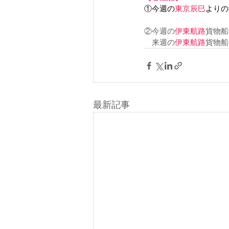
①今週の
東京辰巳
よりの
②今週の
伊東航路
貨物船
　来週の
伊東航路
貨物船
最新記事