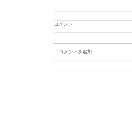
本日（８月８日・土曜日）の
コメント
貨物船の運航について
本日の東京辰巳よりの貨物船「福
寿丸」は、朝5時に岡田港に入港
コメントを追加…
いたしました。 【ご注意】 ①来
週の東京辰巳よりの貨物船の運休
日は、８月１０日（月）・８月１
２日（水）～１７日（月）を予定
しております。 ②来週の伊東
航路の貨物船の運航予定日は、８
月１１日（火・祝）を予定してお
ります。