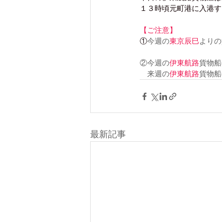
１３時頃元町港に入港す
【ご注意】
①
今週の
東京辰巳
よりの
②今週の
伊東航路
貨物船
　来週の
伊東航路
貨物船
最新記事