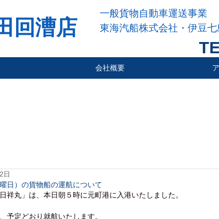
一般貨物自動車運送事業
田回漕店
東海汽船株式会社・伊豆七
TE
会社概要
22日
曜日）の貨物船の運航について
日祥丸」は、本日朝５時に元町港に入港いたしました。
、予定どおり就航いたします。