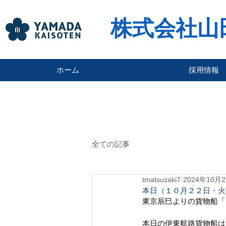
株式会社山
ホーム
採用情報
全ての記事
tmatsuzaki7
2024年10月
本日（１０月２２日・火
東京辰巳よりの貨物船「
本日の伊東航路貨物船は