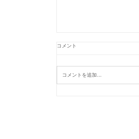
８月６日(木曜日）の貨物船の
コメント
運休について
８月６日（木曜日）の東京辰巳よ
りの貨物船は、運休となります。
コメントを追加…
【ご注意】 ①今週の東京辰巳よ
りの貨物船の運休日は、８月６日
（木）を予定しております。
②今週の伊東航路の貨物船の運航
予定日は、８月７日（金）を予定
しております。