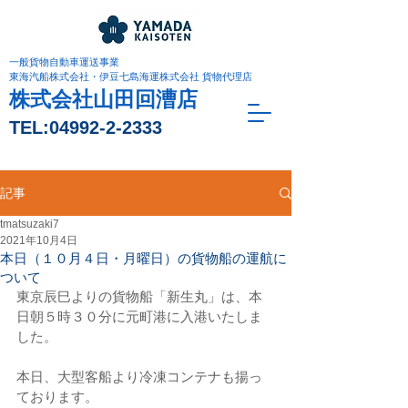
一般貨物自動車運送事業
東海汽船株式会社・伊豆七島海運株式会社 貨物代理店
株式会社山田回漕店
TEL:
04992-2-2333
記事
tmatsuzaki7
2021年10月4日
本日（１０月４日・月曜日）の貨物船の運航に
ついて
東京辰巳よりの貨物船「新生丸」は、本
日朝５時３０分に元町港に入港いたしま
した。
本日、大型客船より冷凍コンテナも揚っ
ております。