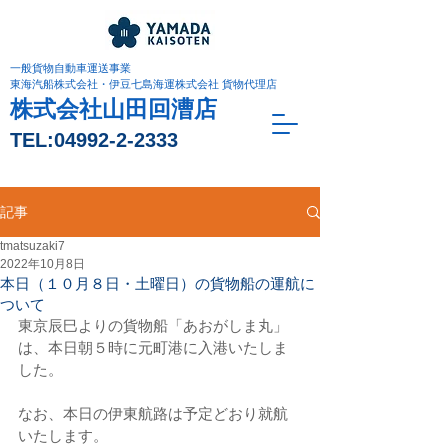
一般貨物自動車運送事業
東海汽船株式会社・伊豆七島海運株式会社 貨物代理店
株式会社山田回漕店
TEL:
04992-2-2333
記事
tmatsuzaki7
2022年10月8日
本日（１０月８日・土曜日）の貨物船の運航に
ついて
東京辰巳よりの貨物船「あおがしま丸」
は、本日朝５時に元町港に入港いたしま
した。
なお、本日の伊東航路は予定どおり就航
いたします。