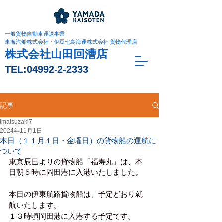
一般貨物自動車運送事業
東海汽船株式会社・伊豆七島海運株式会社 貨物代理店
株式会社山田回漕店
TEL:
04992-2-2333
記事
tmatsuzaki7
2024年11月1日
本日（１１月１日・金曜日）の貨物船の運航に
ついて
東京辰巳よりの貨物船「福寿丸」は、本
日朝５時に岡田港に入港いたしました。
本日の伊東航路貨物船は、予定どおり就
航いたします。
１３時頃岡田港に入港する予定です。