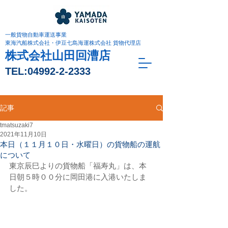
一般貨物自動車運送事業
東海汽船株式会社・伊豆七島海運株式会社 貨物代理店
株式会社山田回漕店
TEL:
04992-2-2333
記事
tmatsuzaki7
2021年11月10日
本日（１１月１０日・水曜日）の貨物船の運航
について
東京辰巳よりの貨物船「福寿丸」は、本
日朝５時００分に岡田港に入港いたしま
した。