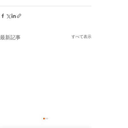
すべて表示
最新記事
８月６日(木曜日）の貨物
８月５日(水曜