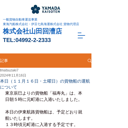
一般貨物自動車運送事業
東海汽船株式会社・伊豆七島海運株式会社 貨物代理店
株式会社山田回漕店
TEL:
04992-2-2333
記事
tmatsuzaki7
2024年11月16日
本日（１１月１６日・土曜日）の貨物船の運航
について
東京辰巳よりの貨物船「福寿丸」は、本
日朝５時に元町港に入港いたしました。
本日の伊東航路貨物船は、予定どおり就
航いたします。
１３時頃元町港に入港する予定です。