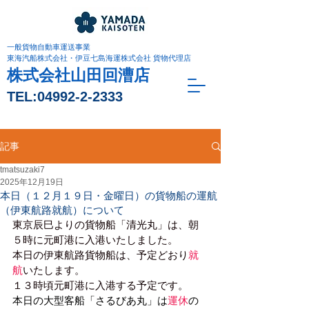
一般貨物自動車運送事業
東海汽船株式会社・伊豆七島海運株式会社 貨物代理店
株式会社山田回漕店
TEL:
04992-2-2333
記事
tmatsuzaki7
2025年12月19日
本日（１２月１９日・金曜日）の貨物船の運航
（伊東航路就航）について
東京辰巳よりの貨物船「清光丸」は、朝
５時に元町港に入港いたしました。
本日の伊東航路貨物船は、予定どおり
就
航
いたします。
１３時頃元町港に入港する予定です。
本日の大型客船「さるびあ丸」は
運休
の