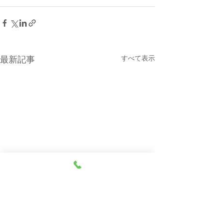
すべて表示
最新記事
本日（８月７日・金曜
８月６日(木曜
日）の貨物船の運航（伊
船の運休につい