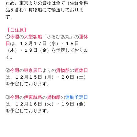
ため、東京よりの貨物は全て（生鮮食料
品を含む）貨物船にて輸送しておりま
す。
【ご注意】
①
今週
の
大型客船
「さるびあ丸」の
運休
日
は、
１２月１７日（水）・１８日
（木）・１９日（金）を予定しておりま
す。
②
今週
の
東京辰巳
よりの
貨物船
の
運休日
は、
１２月１５日（月）・２０日（土）
を予定しております。
③
今週
の
伊東航路
の
貨物船
の
運航予定日
は
、１２月１６日（火）・１９日（金）
を予定しております。