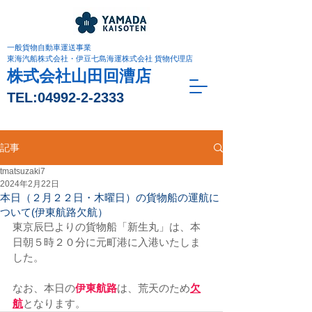
一般貨物自動車運送事業
東海汽船株式会社・伊豆七島海運株式会社 貨物代理店
株式会社山田回漕店
TEL:
04992-2-2333
記事
tmatsuzaki7
2024年2月22日
本日（２月２２日・木曜日）の貨物船の運航に
ついて(伊東航路欠航）
東京辰巳よりの貨物船「新生丸」は、本
日朝５時２０分に元町港に入港いたしま
した。
なお、本日の
伊東航路
は、荒天のため
欠
航
となります。