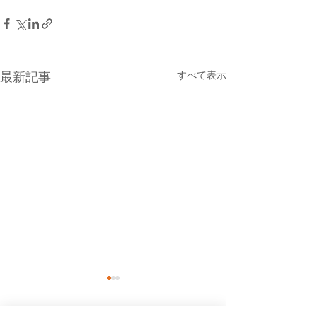
すべて表示
最新記事
８月６日(木曜日）の貨物
８月５日(水曜
船の運休について
船の欠航につい