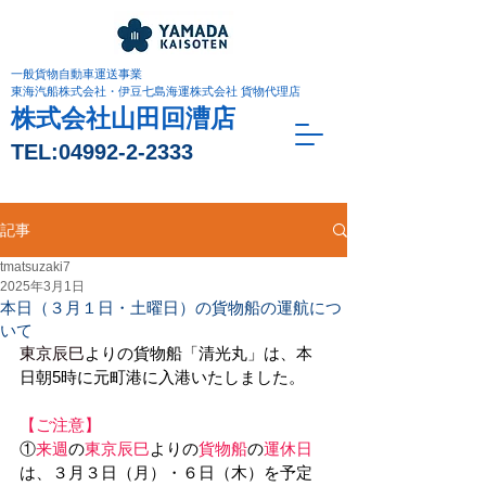
一般貨物自動車運送事業
東海汽船株式会社・伊豆七島海運株式会社 貨物代理店
株式会社山田回漕店
TEL:
04992-2-2333
記事
tmatsuzaki7
2025年3月1日
本日（３月１日・土曜日）の貨物船の運航につ
いて
東京辰巳
よりの貨物船「清光丸」は、本
日朝5時に元町港に入港いたしました。
【ご注意】
①
来週
の
東京辰巳
よりの
貨物船
の
運休日
は、３月３日（月）・６日（木）を予定