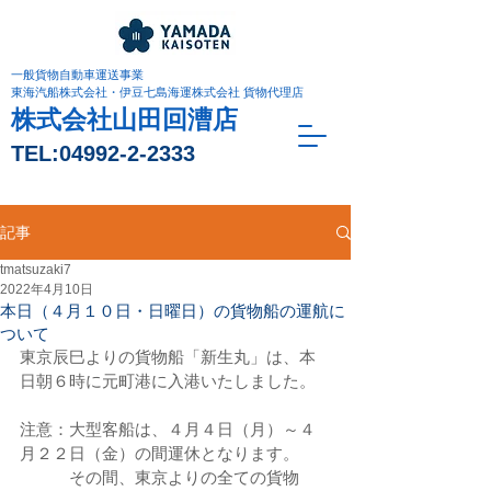
一般貨物自動車運送事業
東海汽船株式会社・伊豆七島海運株式会社 貨物代理店
株式会社山田回漕店
TEL:
04992-2-2333
記事
tmatsuzaki7
2022年4月10日
本日（４月１０日・日曜日）の貨物船の運航に
ついて
東京辰巳よりの貨物船「新生丸」は、本
日朝６時に元町港に入港いたしました。
注意：大型客船は、４月４日（月）～４
月２２日（金）の間運休となります。
　　　その間、東京よりの全ての貨物