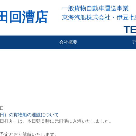
一般貨物自動車運送事業
田回漕店
東海汽船株式会社・伊豆七
TE
会社概要
8日
日）の貨物船の運航について
日祥丸」は、本日朝５時に元町港に入港いたしました。
予定どおり就航いたします。