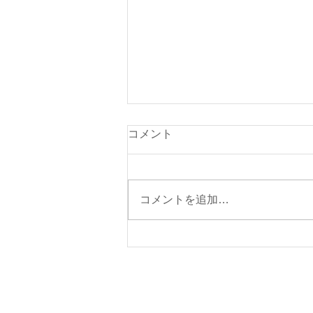
本日（８月７日・金曜日）の
コメント
貨物船の運航（伊東航路就
航）について
本日の東京辰巳よりの貨物船「清
光丸」は、朝5時に元町港に入港
コメントを追加…
いたしました。 本日の伊東航路
貨物船は、予定どおり就航する予
定です。 １３時頃岡田港に入港
する予定です。 【ご注意】 ①今
週の伊東航路の貨物船の運航予定
日は、８月７日（金）を予定して
おります。