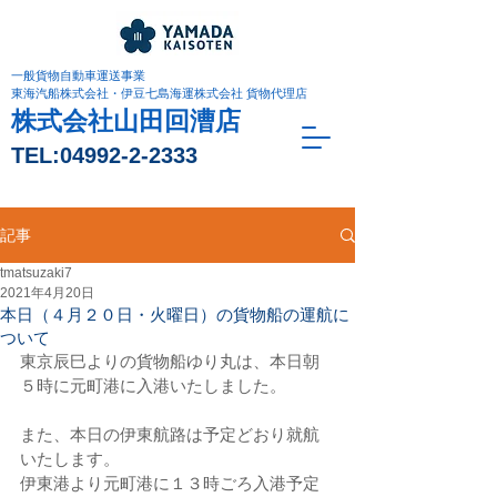
一般貨物自動車運送事業
東海汽船株式会社・伊豆七島海運株式会社 貨物代理店
株式会社山田回漕店
TEL:
04992-2-2333
記事
tmatsuzaki7
2021年4月20日
本日（４月２０日・火曜日）の貨物船の運航に
ついて
東京辰巳よりの貨物船ゆり丸は、本日朝
５時に元町港に入港いたしました。
また、本日の伊東航路は予定どおり就航
いたします。
伊東港より元町港に１３時ごろ入港予定