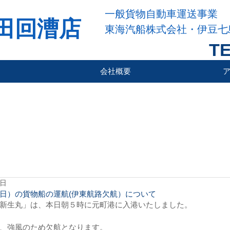
一般貨物自動車運送事業
田回漕店
東海汽船株式会社・伊豆七
TE
会社概要
8日
日）の貨物船の運航(伊東航路欠航）について
新生丸」は、本日朝５時に元町港に入港いたしました。
、強風のため欠航となります。