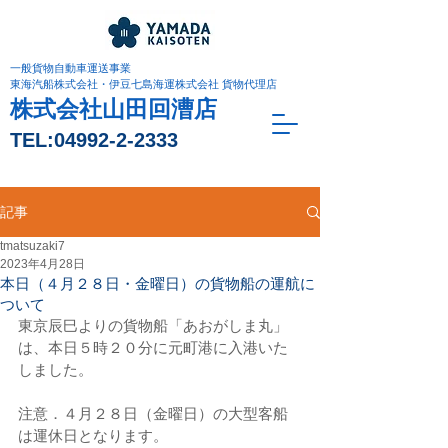
一般貨物自動車運送事業
東海汽船株式会社・伊豆七島海運株式会社 貨物代理店
株式会社山田回漕店
TEL:
04992-2-2333
記事
tmatsuzaki7
2023年4月28日
本日（４月２８日・金曜日）の貨物船の運航に
ついて
東京辰巳よりの貨物船「あおがしま丸」
は、本日５時２０分に元町港に入港いた
しました。
注意．４月２８日（金曜日）の大型客船
は運休日となります。