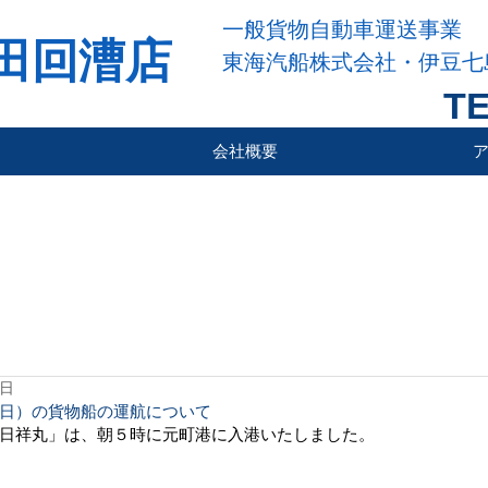
一般貨物自動車運送事業
田回漕店
東海汽船株式会社・伊豆七
TE
会社概要
5日
日）の貨物船の運航について
日祥丸」は、朝５時に元町港に入港いたしました。