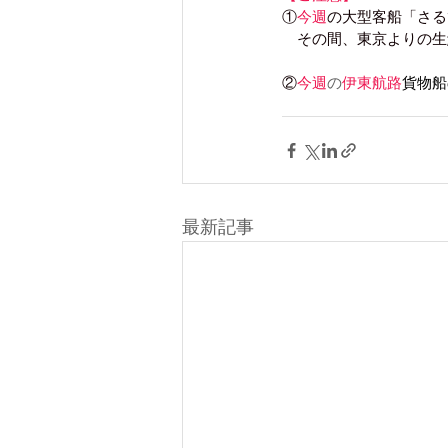
①
今週
の大型客船「さる
　その間、東京よりの生
②
今週
の
伊東航路
貨物船
最新記事