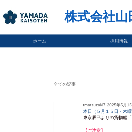
株式会社山
ホーム
採用情報
全ての記事
tmatsuzaki7
2025年5月1
本日（５月１５日・木曜
東京辰巳よりの貨物船
「
【ご注意】