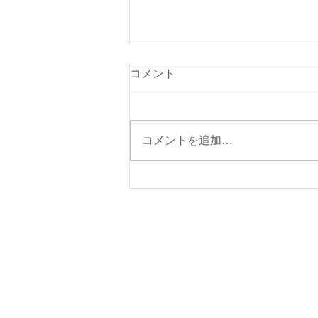
本日（８月７日・金曜日）の
コメント
貨物船の運航（伊東航路就
航）について
本日の東京辰巳よりの貨物船「清
光丸」は、朝5時に元町港に入港
コメントを追加…
いたしました。 本日の伊東航路
貨物船は、予定どおり就航する予
定です。 １３時頃岡田港に入港
する予定です。 【ご注意】 ①今
週の伊東航路の貨物船の運航予定
日は、８月７日（金）を予定して
おります。