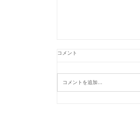
本日（８月７日・金曜日）の
コメント
貨物船の運航（伊東航路就
航）について
本日の東京辰巳よりの貨物船「清
光丸」は、朝5時に元町港に入港
コメントを追加…
いたしました。 本日の伊東航路
貨物船は、予定どおり就航する予
定です。 １３時頃岡田港に入港
する予定です。 【ご注意】 ①今
週の伊東航路の貨物船の運航予定
日は、８月７日（金）を予定して
おります。