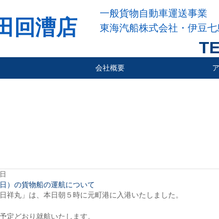
一般貨物自動車運送事業
田回漕店
東海汽船株式会社・伊豆七
TE
会社概要
6日
日）の貨物船の運航について
日祥丸」は、本日朝５時に元町港に入港いたしました。
予定どおり就航いたします。