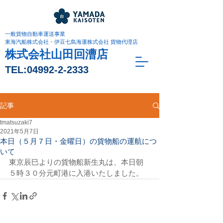
一般貨物自動車運送事業
東海汽船株式会社・伊豆七島海運株式会社 貨物代理店
株式会社山田回漕店
TEL:
04992-2-2333
記事
tmatsuzaki7
2021年5月7日
本日（５月７日・金曜日）の貨物船の運航につ
いて
東京辰巳よりの貨物船新生丸は、本日朝
５時３０分元町港に入港いたしました。