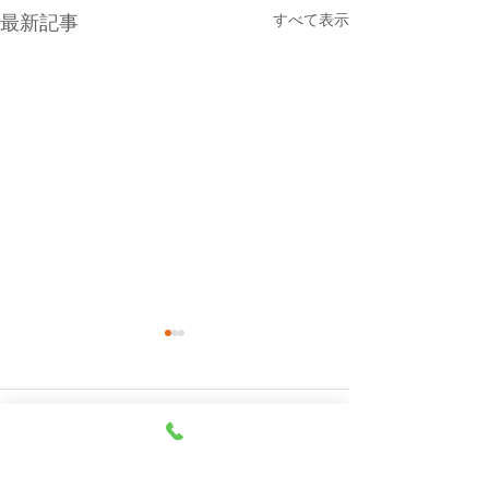
すべて表示
最新記事
本日（８月７日・金曜
８月６日(木曜
日）の貨物船の運航（伊
船の運休につい
東航路就航）について
本日の東京辰巳よりの貨物船
８月６日（木曜日
コメント
「清光丸」は、朝5時に元町
巳よりの貨物船は
港に入港いたしました。 本日
ります。 【ご注意