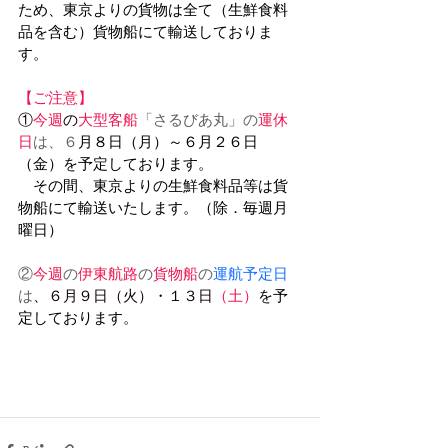
ため、東京よりの貨物は全て（生鮮食料
品を含む）貨物船にて輸送しておりま
す。
【ご注意】
①
今週
の
大型客船
「さるびあ丸」の
運休
日
は、６
月８日（月）～６月２６日
（金）を予定しております。
　その間、東京よりの生鮮食料品等は貨
物船にて輸送いたします。（除．毎週月
曜日）
②
今週
の
伊東航路
の
貨物船
の
運航予定日
は
、
６月９日（火）・１３日
（土）
を予
定しております。