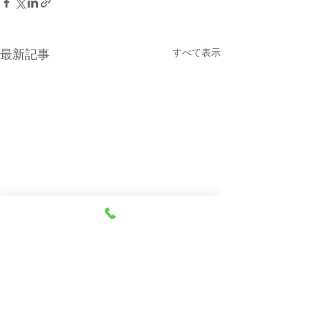
すべて表示
最新記事
本日（８月７日・金曜
８月６日(木曜
日）の貨物船の運航（伊
船の運休につい
東航路就航）について
本日の東京辰巳よりの貨物船
８月６日（木曜日
コメント