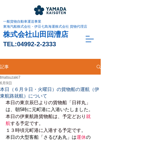
一般貨物自動車運送事業
東海汽船株式会社・伊豆七島海運株式会社 貨物代理店
株式会社山田回漕店
TEL:
04992-2-2333
記事
tmatsuzaki7
6月9日
本日（６月９日・火曜日）の貨物船の運航（伊
東航路就航）について
本日の東京辰巳よりの貨物船「日祥丸」
は、朝5時に元町港に入港いたしました。
本日の伊東航路貨物船は、予定どおり
就
航
する予定です
。
１３時頃元町港に入港する予定です。
本日の大型客船「さるびあ丸」は
運休
の