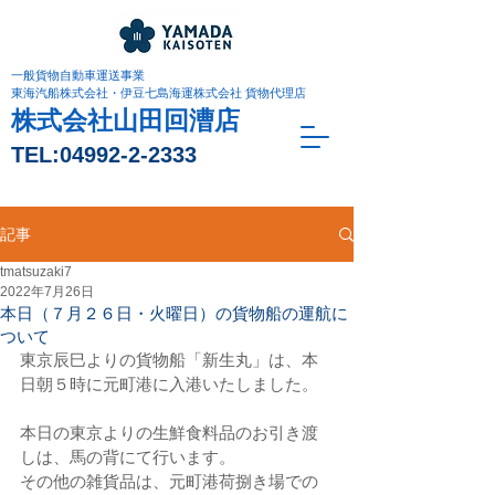
一般貨物自動車運送事業
東海汽船株式会社・伊豆七島海運株式会社 貨物代理店
株式会社山田回漕店
TEL:
04992-2-2333
記事
tmatsuzaki7
2022年7月26日
本日（７月２６日・火曜日）の貨物船の運航に
ついて
東京辰巳よりの貨物船「新生丸」は、本
日朝５時に元町港に入港いたしました。
本日の東京よりの生鮮食料品のお引き渡
しは、馬の背にて行います。
その他の雑貨品は、元町港荷捌き場での