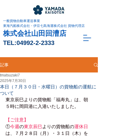
一般貨物自動車運送事業
東海汽船株式会社・伊豆七島海運株式会社 貨物代理店
株式会社山田回漕店
TEL:
04992-2-2333
記事
tmatsuzaki7
2025年7月30日
本日（７月３０日・水曜日）の貨物船の運航に
ついて
東京辰巳よりの貨物船「福寿丸」は、朝
５時に岡田港に入港いたしました。
【ご注意】
①
今週
の
東京辰巳
よりの貨物船の
運休日
は、７月２８日（月）・３１日（木）を