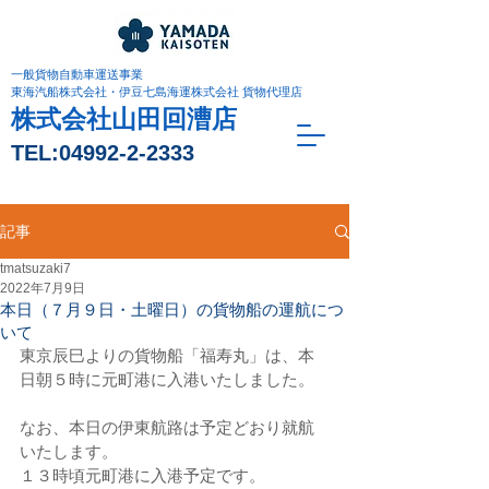
一般貨物自動車運送事業
東海汽船株式会社・伊豆七島海運株式会社 貨物代理店
株式会社山田回漕店
TEL:
04992-2-2333
記事
tmatsuzaki7
2022年7月9日
本日（７月９日・土曜日）の貨物船の運航につ
いて
東京辰巳よりの貨物船「福寿丸」は、本
日朝５時に元町港に入港いたしました。
なお、本日の伊東航路は予定どおり就航
いたします。
１３時頃元町港に入港予定です。