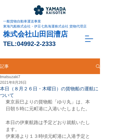
一般貨物自動車運送事業
東海汽船株式会社・伊豆七島海運株式会社 貨物代理店
株式会社山田回漕店
TEL:
04992-2-2333
記事
tmatsuzaki7
2021年8月26日
本日（８月２６日・木曜日）の貨物船の運航に
ついて
東京辰巳よりの貨物船「ゆり丸」は、本
日朝５時に元町港に入港いたしました。
本日の伊東航路は予定どおり就航いたし
ます。
伊東港より１３時頃元町港に入港予定と