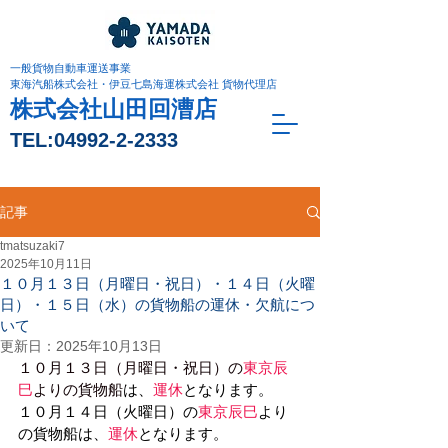
一般貨物自動車運送事業
東海汽船株式会社・伊豆七島海運株式会社 貨物代理店
株式会社山田回漕店
TEL:
04992-2-2333
記事
tmatsuzaki7
2025年10月11日
１０月１３日（月曜日・祝日）・１４日（火曜
日）・１５日（水）の貨物船の運休・欠航につ
いて
更新日：
2025年10月13日
１０月１３日（月曜日・祝日）の
東京辰
巳
よりの貨物船
は、
運休
となります。
１０月１４日（火曜日）の
東京辰巳
より
の貨物船は、
運休
となります。