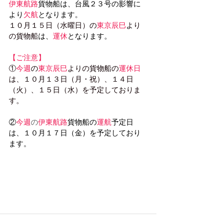
伊東航路
貨物船は、台風２３号の影響に
より
欠航
となります。
１０月１５日（水曜日）の
東京辰巳
より
の貨物船
は、
運休
となります。
【ご注意】
①
今週
の
東京辰巳
よりの貨物船の
運休日
は、１０月１３日（月・祝）、１４日
（火）、１５日（水）を予定しておりま
す。
②
今週
の
伊東航路
貨物船の
運航
予定日
は、１０月１７日（金）を予定しており
ます。