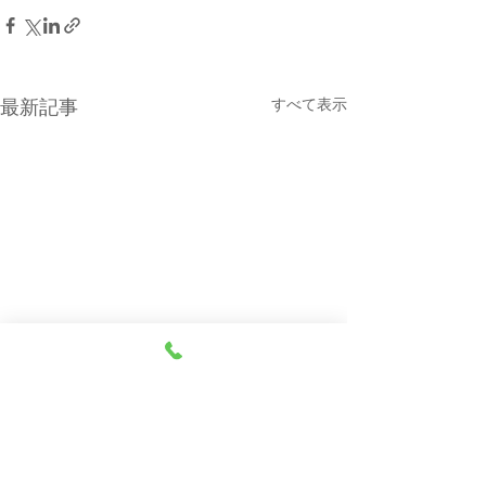
すべて表示
最新記事
本日（８月７日・金曜
８月６日(木曜
日）の貨物船の運航（伊
船の運休につい
東航路就航）について