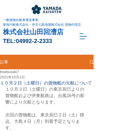
一般貨物自動車運送事業
東海汽船株式会社・伊豆七島海運株式会社 貨物代理店
株式会社山田回漕店
TEL:
04992-2-2333
記事
tmatsuzaki7
2021年10月1日
１０月２日（土曜日）の貨物船の欠航について
１０月２日（土曜日）の東京辰巳よりの
貨物船および伊東航路は、台風16号の影
響により欠航となります。
次回の貨物船は、東京辰巳２日（土）積
込、大島４日（月）到着予定となりま
す。