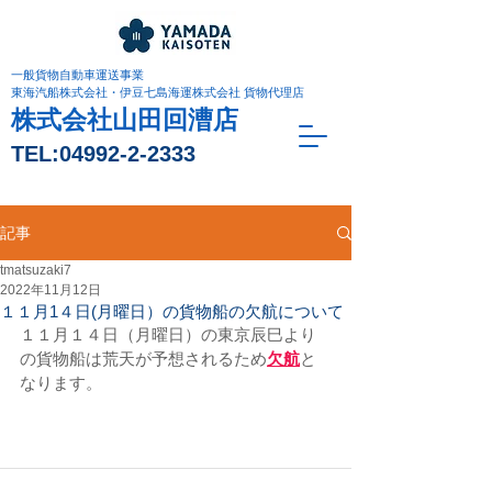
一般貨物自動車運送事業
東海汽船株式会社・伊豆七島海運株式会社 貨物代理店
株式会社山田回漕店
TEL:
04992-2-2333
記事
tmatsuzaki7
2022年11月12日
１１月1４日(月曜日）の貨物船の欠航について
１１月１４日（月曜日）の東京辰巳より
の貨物船は荒天が予想されるため
欠航
と
なります。