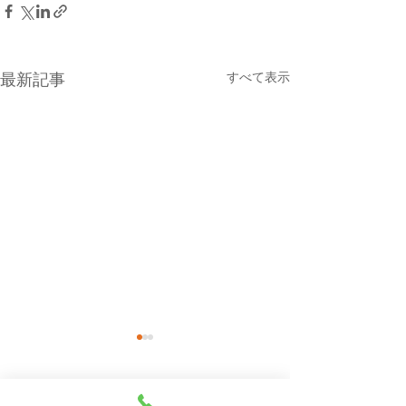
すべて表示
最新記事
本日（８月７日・金曜
８月６日(木曜
日）の貨物船の運航（伊
船の運休につい
東航路就航）について