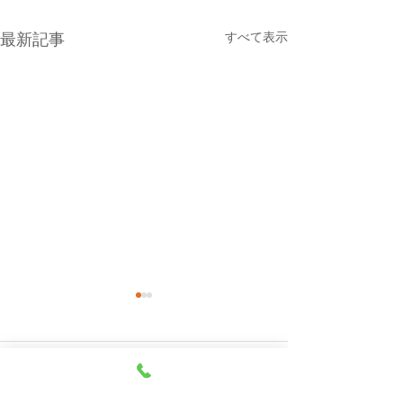
すべて表示
最新記事
本日（８月７日・金曜
８月６日(木曜
日）の貨物船の運航（伊
船の運休につい
東航路就航）について
本日の東京辰巳よりの貨物船
８月６日（木曜日
コメント
「清光丸」は、朝5時に元町
巳よりの貨物船は