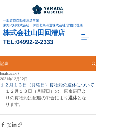
一般貨物自動車運送事業
東海汽船株式会社・伊豆七島海運株式会社 貨物代理店
株式会社山田回漕店
TEL:
04992-2-2333
記事
tmatsuzaki7
2021年12月12日
１２月１３日（月曜日）貨物船の運休について
１２月１３日（月曜日）の、東京辰巳よ
りの貨物船は配船の都合により
運休
とな
ります。