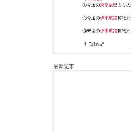
①
今週
の
東京辰巳
よりの
②今週の
伊東航路
貨物船
③来週の
伊東航路
貨物船
最新記事