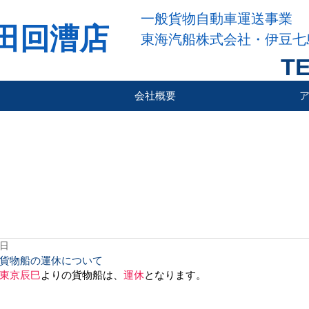
一般貨物自動車運送事業
田回漕店
東海汽船株式会社・伊豆七
TE
会社概要
7日
貨物船の運休について
東京辰巳
よりの貨物船は、
運休
となります。