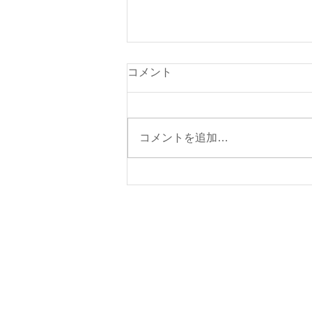
本日（８月８日・土曜日）の
コメント
貨物船の運航について
本日の東京辰巳よりの貨物船「福
寿丸」は、朝5時に岡田港に入港
コメントを追加…
いたしました。 【ご注意】 ①来
週の東京辰巳よりの貨物船の運休
日は、８月１０日（月）・８月１
２日（水）～１７日（月）を予定
しております。 ②来週の伊東
航路の貨物船の運航予定日は、８
月１１日（火・祝）を予定してお
ります。