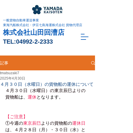
一般貨物自動車運送事業
東海汽船株式会社・伊豆七島海運株式会社 貨物代理店
株式会社山田回漕店
TEL:
04992-2-2333
記事
tmatsuzaki7
2025年4月30日
４月３０日（水曜日）の貨物船の運休について
４月３０日（水曜日）の東京辰巳よりの
貨物船
は、
運休
となります。
【ご注意】
①今週の
東京辰巳
よりの貨物船の
運休日
は、４月２８日（月）・３０日（水）と