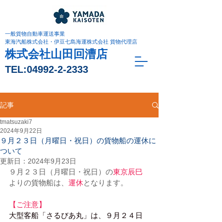
一般貨物自動車運送事業
東海汽船株式会社・伊豆七島海運株式会社 貨物代理店
株式会社山田回漕店
TEL:
04992-2-2333
記事
tmatsuzaki7
2024年9月22日
９月２３日（月曜日・祝日）の貨物船の運休に
ついて
更新日：
2024年9月23日
９月２３日（月曜日・祝日）の
東京辰巳
よりの貨物船は、
運休
となります。
【ご注意】
大型客船「さるびあ丸」は、９月２４日