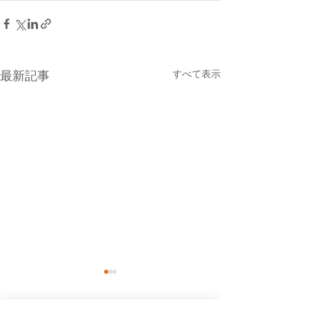
すべて表示
最新記事
本日（８月７日・金曜
８月６日(木曜
日）の貨物船の運航（伊
船の運休につい