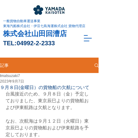
一般貨物自動車運送事業
東海汽船株式会社・伊豆七島海運株式会社 貨物代理店
株式会社山田回漕店
TEL:
04992-2-2333
記事
tmatsuzaki7
2023年9月7日
９月８日(金曜日）の貨物船の欠航について
台風接近のため、９月８日（金）予定し
ておりました、東京辰巳よりの貨物船お
よび伊東航路は欠航となります。
なお、次航海は９月１２日（火曜日）東
京辰巳よりの貨物船および伊東航路を予
定しております。