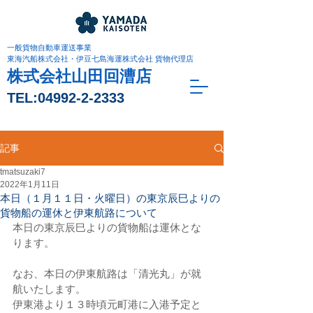
一般貨物自動車運送事業
東海汽船株式会社・伊豆七島海運株式会社 貨物代理店
株式会社山田回漕店
TEL:
04992-2-2333
記事
tmatsuzaki7
2022年1月11日
本日（１月１１日・火曜日）の東京辰巳よりの
貨物船の運休と伊東航路について
本日の東京辰巳よりの貨物船は運休とな
ります。
なお、本日の伊東航路は「清光丸」が就
航いたします。
伊東港より１３時頃元町港に入港予定と