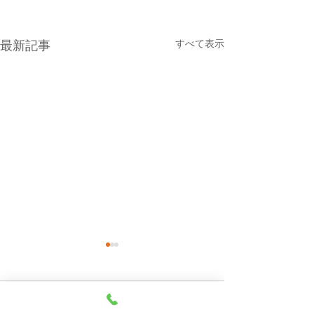
すべて表示
最新記事
本日（８月７日・金曜
８月６日(木曜
日）の貨物船の運航（伊
船の運休につい
東航路就航）について
本日の東京辰巳よりの貨物船
８月６日（木曜日
コメント