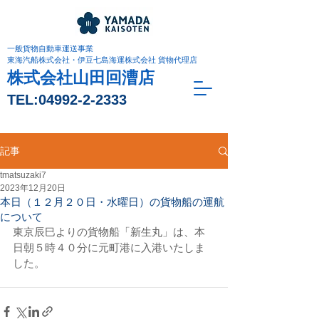
一般貨物自動車運送事業
東海汽船株式会社・伊豆七島海運株式会社 貨物代理店
株式会社山田回漕店
TEL:
04992-2-2333
記事
tmatsuzaki7
2023年12月20日
本日（１２月２０日・水曜日）の貨物船の運航
について
東京辰巳よりの貨物船「新生丸」は、本
日朝５時４０分に元町港に入港いたしま
した。