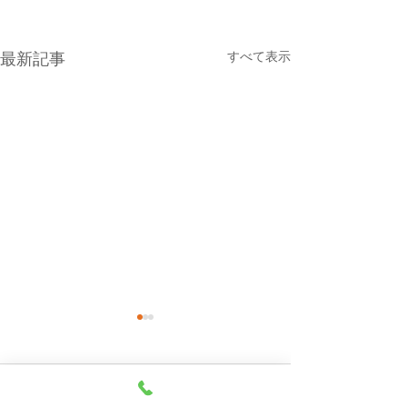
すべて表示
最新記事
８月５日(水曜日）の貨物
８月４日（火曜
船の欠航について
物船の欠航（伊
航）について
８月５日（水）の東京辰巳よ
８月４日（火）の
コメント