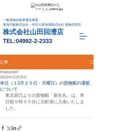
一般貨物自動車運送事業
東海汽船株式会社・伊豆七島海運株式会社 貨物代理店
株式会社山田回漕店
TEL:
04992-2-2333
記事
tmatsuzaki7
2023年12月25日
本日（１2月２５日・月曜日）の貨物船の運航
について
東京辰巳よりの貨物船「新生丸」は、本
日朝５時３０分に元町港に入港いたしま
した。