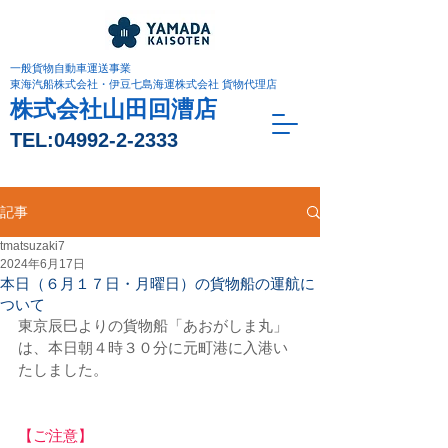
一般貨物自動車運送事業
東海汽船株式会社・伊豆七島海運株式会社 貨物代理店
株式会社山田回漕店
TEL:
04992-2-2333
記事
tmatsuzaki7
2024年6月17日
本日（６月１７日・月曜日）の貨物船の運航に
ついて
東京辰巳よりの貨物船「あおがしま丸」
は、本日朝４時３０分に元町港に入港い
たしました。
【ご注意】