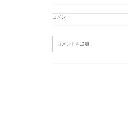
８月６日(木曜日）の貨物船の
コメント
運休について
８月６日（木曜日）の東京辰巳よ
りの貨物船は、運休となります。
コメントを追加…
【ご注意】 ①今週の東京辰巳よ
りの貨物船の運休日は、８月６日
（木）を予定しております。
②今週の伊東航路の貨物船の運航
予定日は、８月７日（金）を予定
しております。