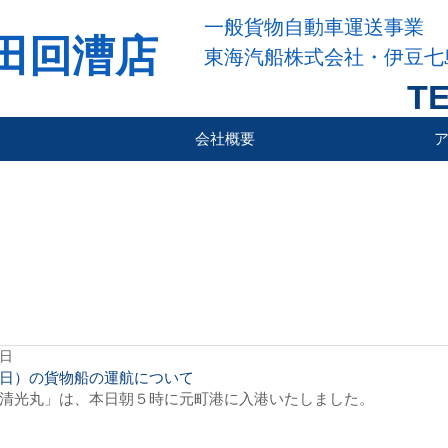
一般貨物自動車運送事業
田回漕店
東海汽船株式会社・伊豆七
TE
会社概要
2日
日）の貨物船の運航について
清光丸」は、本日朝５時に元町港に入港いたしました。