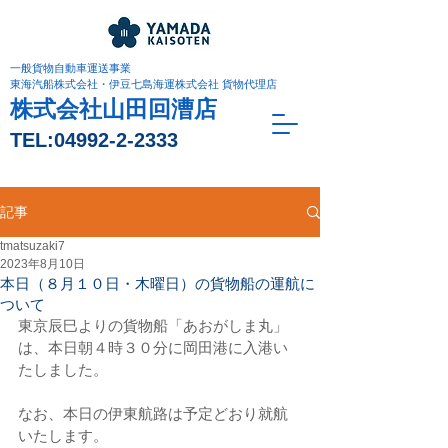
一般貨物自動車運送事業
東海汽船株式会社・伊豆七島海運株式会社 貨物代理店
株式会社山田回漕店
TEL:
04992-2-2333
記事
tmatsuzaki7
2023年8月10日
本日（８月１０日・木曜日）の貨物船の運航に
ついて
東京辰巳よりの貨物船「あおがしま丸」
は、本日朝４時３０分に岡田港に入港い
たしました。
なお、本日の伊東航路は予定どおり就航
いたします。