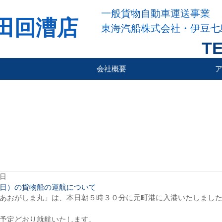
一般貨物自動車運送事業
田回漕店
東海汽船株式会社・伊豆七
TE
会社概要
6日
日）の貨物船の運航について
あおがしま丸」は、本日朝５時３０分に元町港に入港いたしまし
予定どおり就航いたします。